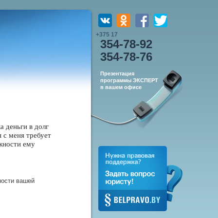
+375 17
354-78-92
354-78-76
Презентация
программы ЭКСПЕРТ
в вашем офисе
а деньги в долг
н с меня требует
жности ему
ности вашей