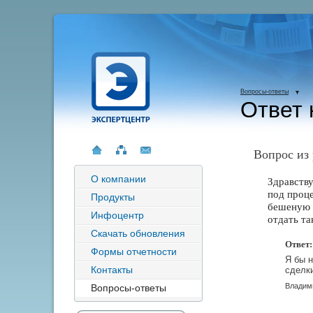
Вопросы-ответы
Ответ 
Вопрос из
О компании
Здравству
под проце
Продукты
бешеную 
Инфоцентр
отдать та
Скачать обновления
Ответ:
Формы отчетности
Я бы н
Контакты
сделки
Владим
Вопросы-ответы