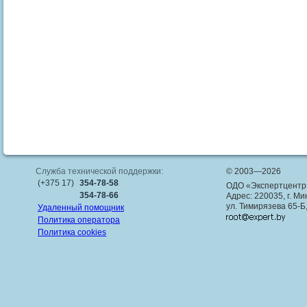
Служба технической поддержки:
© 2003—2026
(+375 17)
354-78-58
ОДО «Экспертцентр
354-78-66
Адрес: 220035, г. Ми
ул. Тимирязева 65-Б
Удаленный помощник
Политика оператора
Политика cookies