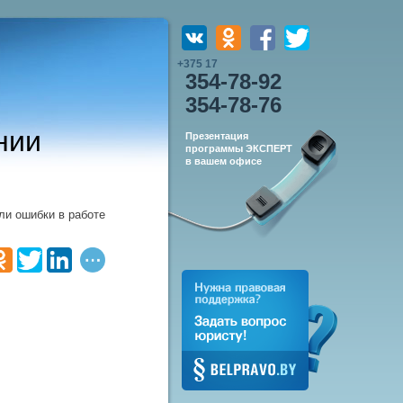
+375 17
354-78-92
354-78-76
нии
Презентация
программы ЭКСПЕРТ
в вашем офисе
ли ошибки в работе