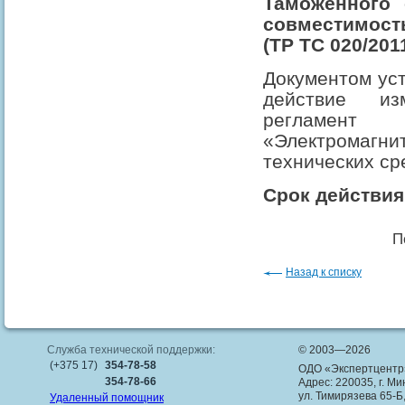
Таможенного 
совместимос
(ТР ТС 020/201
Документом уст
действие из
регламент
«Электрома
технических ср
Срок действия:
П
Назад к списку
Служба технической поддержки:
© 2003—2026
(+375 17)
354-78-58
ОДО «Экспертцентр
354-78-66
Адрес: 220035, г. Ми
ул. Тимирязева 65-Б
Удаленный помощник