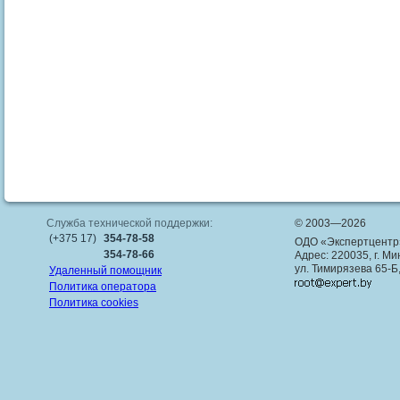
Служба технической поддержки:
© 2003—2026
(+375 17)
354-78-58
ОДО «Экспертцентр
354-78-66
Адрес: 220035, г. Ми
ул. Тимирязева 65-Б
Удаленный помощник
Политика оператора
Политика cookies