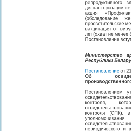
репродуктивного 
диспансеризации же
акция «Профила
(обследование ж
просветительские ме
вакцинация от виру
лет (охват не менее 
Постановление вступ
Министерство а
Республики Белар
Постановление
от 21
Об освидет
производственного
Постановлением у
освидетельствова
контроля, кото
освидетельствова
контроля (СПК), 
уполномочивания
освидетельство
периодического и в