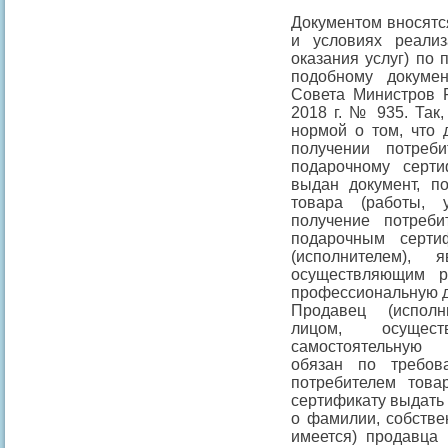
Документом вносятс
и условиях реализ
оказания услуг) по
подобному докуме
Совета Министров Р
2018 г. № 935. Так
нормой о том, что 
получении потреби
подарочному серт
выдан документ, п
товара (работы, 
получение потреби
подарочным серти
(исполнителем),
осуществляющим р
профессиональную д
Продавец (исполн
лицом, осущес
самостоятельную 
обязан по требов
потребителем товар
сертификату выдать
о фамилии, собстве
имеется) продавца 