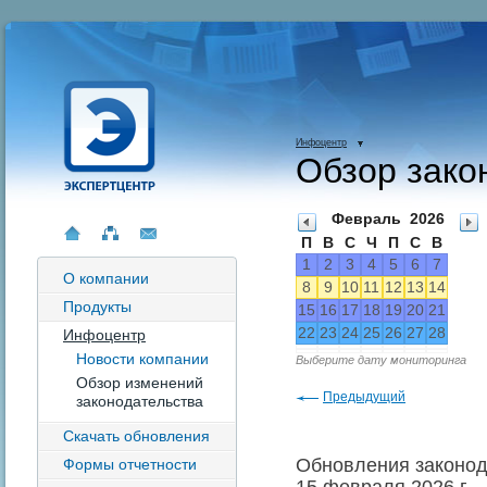
Инфоцентр
Обзор зако
Февраль
2026
П
В
С
Ч
П
С
В
1
2
3
4
5
6
7
О компании
8
9
10
11
12
13
14
Продукты
15
16
17
18
19
20
21
22
23
24
25
26
27
28
Инфоцентр
Новости компании
Выберите дату мониторинга
Обзор изменений
Предыдущий
законодательства
Скачать обновления
Обновления законод
Формы отчетности