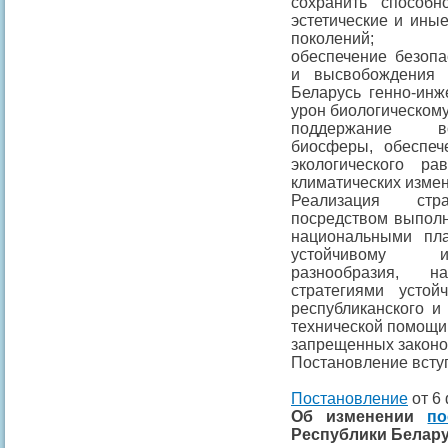
сохранить способно
эстетические и ины
поколений;
обеспечение безопа
и высвобождения 
Беларусь генно-инж
урон биологическом
поддержание во
биосферы, обеспеч
экологического р
климатических измен
Реализация стр
посредством выполн
национальными пл
устойчивому ис
разнообразия, н
стратегиями устой
республиканского и
технической помощи,
запрещенных законо
Постановление вступ
Постановление
от 6 
Об изменении
по
Республики Беларус