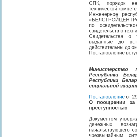
СПК, порядок ве
технической компете
Инженерное респуб
«БЕЛСТРОЙЦЕНТР» 
по освидетельст
свидетельств о техн
Свидетельства о 
выданные до вст
действительны до ок
Постановление вступа
Министерство 
Республики Бела
Республики Бела
социальной защит
Постановление
от 29
О поощрении за 
преступностью
Документом утверж
денежных возна
начальствующего со
чрезвычайным сит