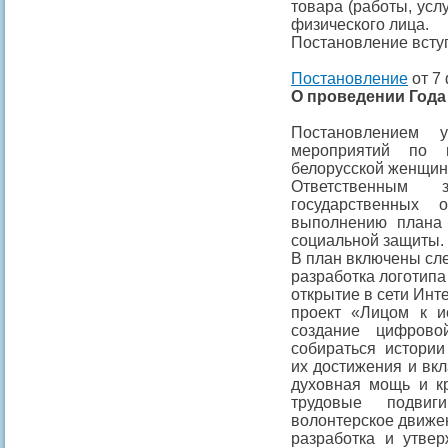
товара (работы, усл
физического лица.
Постановление вступ
Постановление
от 7 
О проведении Год
Постановлением у
мероприятий по 
белорусской женщины
Ответственным 
государственных 
выполнению плана 
социальной защиты.
В план включены сл
разработка логотипа
открытие в сети Инт
проект «Лицом к и
создание цифрово
собираться истори
их достижения и вкл
духовная мощь и к
трудовые подвиг
волонтерское движе
разработка и утве