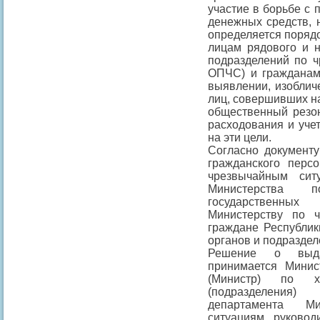
участие в борьбе с 
денежных средств, 
определяется поряд
лицам рядового и н
подразделений по ч
ОПЧС) и гражданам
выявлении, изоблич
лиц, совершивших н
общественный резон
расходования и уче
на эти цели.
Согласно документ
гражданского перс
чрезвычайным сит
Министерства п
государственны
Министерству по 
граждане Республик
органов и подразде
Решение о выда
принимается Мини
(Министр) по хо
(подразделения)
департамента М
ситуациям, руковод