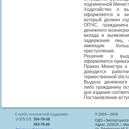
подчиненной Минист
Ходатайство о вы
оформляется в ви
который должен сод
ОПЧС, гражданин
денежного вознаграж
вклада в выявлени
задержание лиц, 
имеющие больш
преступления.
Решение о выда
оформляется приказ
Приказ Министра о
доводится работ
торжественной обст
Выдача денежного
либо гражданину ос
дня издания соответ
Постановление вступ
Служба технической поддержки:
© 2003—2026
(+375 17)
354-78-58
ОДО «Экспертцентр
354-78-66
Адрес: 220035, г. Ми