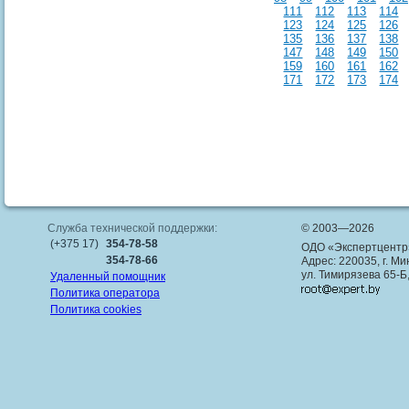
111
112
113
114
123
124
125
126
135
136
137
138
147
148
149
150
159
160
161
162
171
172
173
174
Служба технической поддержки:
© 2003—2026
(+375 17)
354-78-58
ОДО «Экспертцентр
354-78-66
Адрес: 220035, г. Ми
ул. Тимирязева 65-Б
Удаленный помощник
Политика оператора
Политика cookies