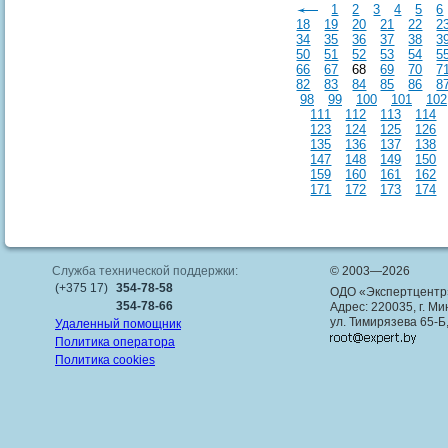
1
2
3
4
5
6
18
19
20
21
22
2
34
35
36
37
38
3
50
51
52
53
54
5
66
67
68
69
70
7
82
83
84
85
86
8
98
99
100
101
102
111
112
113
114
123
124
125
126
135
136
137
138
147
148
149
150
159
160
161
162
171
172
173
174
Служба технической поддержки:
© 2003—2026
(+375 17)
354-78-58
ОДО «Экспертцентр
354-78-66
Адрес: 220035, г. Ми
ул. Тимирязева 65-Б
Удаленный помощник
Политика оператора
Политика cookies