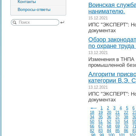
Контакты
Воинская служба
Вопросы-ответы
нанимателю.
15.12.2021
ИПС "ЭКСПЕРТ": Но
документах
Обзор законодат
по охране труда 
13.12.2021
Изменения в ТНПА 
промышленной без
Алгоритм присв
категории В.Э. 
13.12.2021
ИПС "ЭКСПЕРТ": Но
документах
1
2
3
4
5
6
18
19
20
21
22
2
34
35
36
37
38
3
50
51
52
53
54
5
66
67
68
69
70
7
82
83
84
85
86
8
98
99
100
101
102