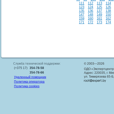
111
112
113
114
123
124
125
126
135
136
137
138
147
148
149
150
159
160
161
162
171
172
173
174
Служба технической поддержки:
© 2003—2026
(+375 17)
354-78-58
ОДО «Экспертцентр
354-78-66
Адрес: 220035, г. Ми
ул. Тимирязева 65-Б
Удаленный помощник
Политика оператора
Политика cookies