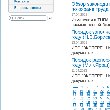
Контакты
Обзор законодат
Вопросы-ответы
по охране труда
17.04.2023
Изменения в ТНПА 
промышленной без
Порядок заполне
году (Н.В.Борис
13.04.2023
ИПС "ЭКСПЕРТ": Но
документах
Порядок распор
году (М.Ф.Ярош)
11.04.2023
ИПС "ЭКСПЕРТ": Но
документах
1
2
3
4
5
6
18
19
20
21
22
2
34
35
36
37
38
3
50
51
52
53
54
5
66
67
68
69
70
7
82
83
84
85
86
8
98
99
100
101
102