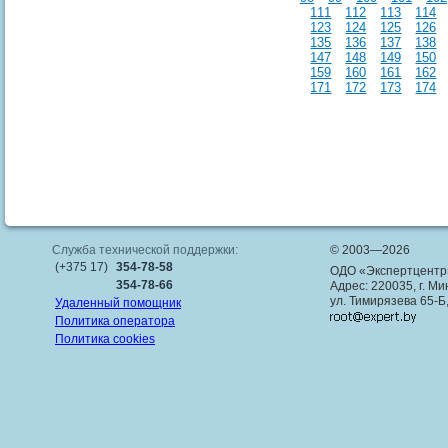
111
112
113
114
123
124
125
126
135
136
137
138
147
148
149
150
159
160
161
162
171
172
173
174
Служба технической поддержки:
© 2003—2026
(+375 17)
354-78-58
ОДО «Экспертцентр
354-78-66
Адрес: 220035, г. Ми
ул. Тимирязева 65-Б
Удаленный помощник
Политика оператора
Политика cookies