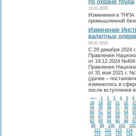
по охране труда
13.01.2025
Изменения в ТНПА 
промышленной без
Изменение Инст
валютных опера
09.01.2025
С 29 декабря 2024 
Правления Национа
от 19.12.2024 №40
Правления Национа
от 31 мая 2021 г. №
(далее – постановл
изменилось в сфер
после вступления в
1
2
3
4
5
6
18
19
20
21
22
2
34
35
36
37
38
3
50
51
52
53
54
5
66
67
68
69
70
7
82
83
84
85
86
8
98
99
100
101
102
111
112
113
114
123
124
125
126