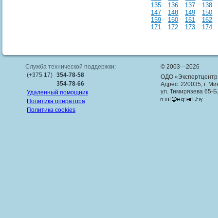
135
136
137
138
147
148
149
150
159
160
161
162
171
172
173
174
Служба технической поддержки:
© 2003—2026
(+375 17)
354-78-58
ОДО «Экспертцентр
354-78-66
Адрес: 220035, г. Ми
ул. Тимирязева 65-Б
Удаленный помощник
Политика оператора
Политика cookies