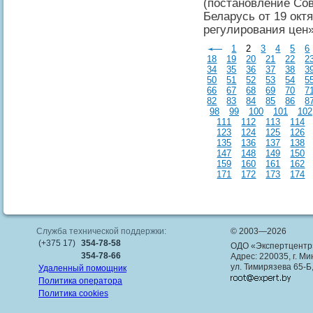
(постановление Со
Беларусь от 19 окт
регулирования цен»
1
2
3
4
5
6
18
19
20
21
22
2
34
35
36
37
38
3
50
51
52
53
54
5
66
67
68
69
70
7
82
83
84
85
86
8
98
99
100
101
102
111
112
113
114
123
124
125
126
135
136
137
138
147
148
149
150
159
160
161
162
171
172
173
174
Служба технической поддержки:
© 2003—2026
(+375 17)
354-78-58
ОДО «Экспертцентр
354-78-66
Адрес: 220035, г. Ми
ул. Тимирязева 65-Б
Удаленный помощник
Политика оператора
Политика cookies