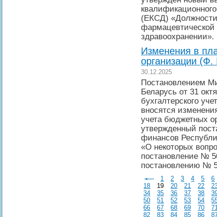
квалификационного
(ЕКСД) «Должности
фармацевтической 
здравоохранении».
Изменения в пл
организации (Ф.
30.12.2025
Постановлением Ми
Беларусь от 31 окт
бухгалтерского уче
вносятся изменения
учета бюджетных ор
утвержденный пост
финансов Республи
«О некоторых вопро
постановление № 5
постановлению № 5
1
2
3
4
5
6
18
19
20
21
22
2
34
35
36
37
38
3
50
51
52
53
54
5
66
67
68
69
70
7
82
83
84
85
86
8