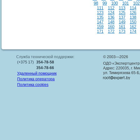
98
99
100
101
102
111
112
113
114
123
124
125
126
135
136
137
138
147
148
149
150
159
160
161
162
171
172
173
174
Служба технической поддержки:
© 2003—2026
(+375 17)
354-78-58
ОДО «Экспертцентр
354-78-66
Адрес: 220035, г. Ми
ул. Тимирязева 65-Б
Удаленный помощник
Политика оператора
Политика cookies