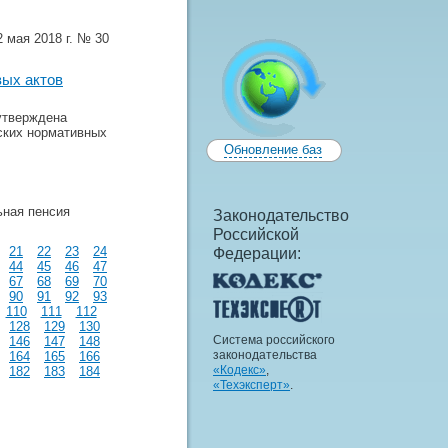
 мая 2018 г. № 30
вых актов
утверждена
ских нормативных
Обновление баз
ьная пенсия
Законодательство
Российской
21
22
23
24
Федерации:
44
45
46
47
67
68
69
70
90
91
92
93
110
111
112
128
129
130
Система российского
146
147
148
законодательства
164
165
166
«Кодекс»
,
182
183
184
«Техэксперт»
.