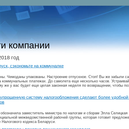
и компании
2018 год
пуск, сэкономьте на коммуналке
ны. Чемоданы упакованы. Настроение отпускное. Стоп! Вы же забыли с
а коммунальных платежах. До самолета еще несколько часов. Устраивай
ому же у вас будет еще целая законная неделя по возвращении, чтобы по
 упрощенную систему налогообложения сделают более удобной
ов
 обозначила заместитель министра по налогам и сборам Элла Селицкая
ециальной межведомственной рабочей группы, которая готовит предлож
е Налогового кодекса Беларуси.