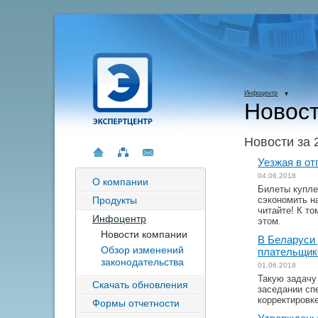
Инфоцентр
Новост
Новости за 
Уезжая в от
04.06.2018
О компании
Билеты купле
Продукты
сэкономить н
читайте! К т
Инфоцентр
этом.
Новости компании
В Беларуси
Обзор изменений
плательщик
законодательства
01.06.2018
Такую задачу
Скачать обновления
заседании сп
корректировк
Формы отчетности