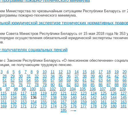
 программы пожарно-технического минимума
ем Министерства по чрезвычайным ситуациям Республики Беларусь от 2
рограммы пожарно-технического минимума.
льной юридической экспертизе технических нормативных право
ем Совета Министров Республики Беларусь от 15 мая 2018 года № 353 
 порядке осуществления обязательной юридической экспертизы техниче
ов.
О получателях социальных пенсий
ии с Законом Республики Беларусь «О пенсионном обеспечении» социал
лицам, не получающим трудовую пенсию.
3
4
5
6
7
8
9
10
11
12
13
14
15
16
17
18
19
20
28
29
30
31
32
33
34
35
36
37
38
39
40
41
42
43
51
52
53
54
55
56
57
58
59
60
61
62
63
64
65
66
74
75
76
77
78
79
80
81
82
83
84
85
86
87
88
89
6
97
98
99
100
101
102
103
104
105
106
107
108
109
115
116
117
118
119
120
121
122
123
124
125
126
127
133
134
135
136
137
138
139
140
141
142
143
144
145
151
152
153
154
155
156
157
158
159
160
161
162
163
169
170
171
172
173
174
175
176
177
178
179
180
181
185