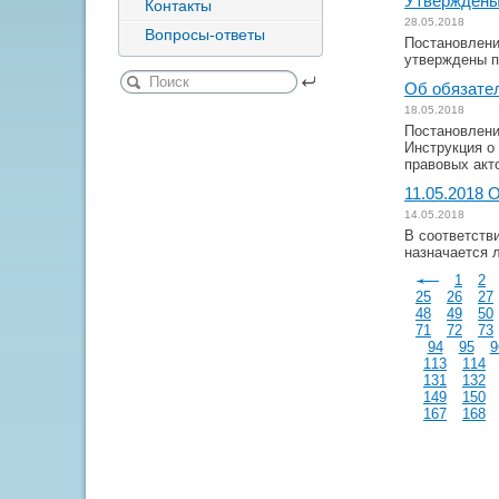
Утверждены
Контакты
28.05.2018
Вопросы-ответы
Постановлени
утверждены п
Об обязате
18.05.2018
Постановлени
Инструкция о
правовых акт
11.05.2018 
14.05.2018
В соответств
назначается 
1
2
25
26
27
48
49
50
71
72
73
94
95
9
113
114
131
132
149
150
167
168