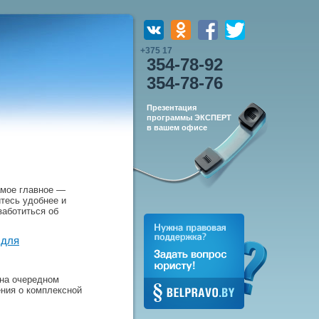
+375 17
354-78-92
354-78-76
Презентация
программы ЭКСПЕРТ
в вашем офисе
амое главное —
тесь удобнее и
заботиться об
 для
 на очередном
ения о комплексной