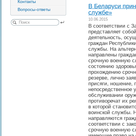
Контакты
В Беларуси прин
Вопросы-ответы
службе»
10.06.2015
В соответствии с З
представляет собо
деятельность, осущ
граждан Республик
службы. На альтер
направлены гражда
срочную военную сл
состоянию здоровь
прохождению срочн
резерве, лично зая
присяги, ношение,
непосредственное у
обслуживании оруж
противоречат их ре
в которой станови
воинской службы. 
направляются граж
соответствии с зак
срочную военную с
имеющие право на 