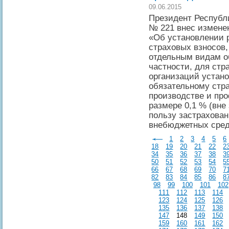
09.06.2015
Президент Республи
№ 221 внес изменен
«Об установлении 
страховых взносов,
отдельным видам о
частности, для стр
организаций устан
обязательному стр
производстве и пр
размере 0,1 % (вне
пользу застрахова
внебюджетных сред
1
2
3
4
5
6
18
19
20
21
22
2
34
35
36
37
38
3
50
51
52
53
54
5
66
67
68
69
70
7
82
83
84
85
86
8
98
99
100
101
102
111
112
113
114
123
124
125
126
135
136
137
138
147
148
149
150
159
160
161
162