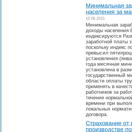
Минимальная за
населения за ма
10.06.2015
Минимальная зараб
доходы населения Б
индексируются Раз
заработной платы з
поскольку индекс п
превысил пятипроце
установления (янва
года месячная мин
установлена в разм
государственный м
области оплаты тру
применять в качест
работников за рабо
течение нормально
времени при выпол
локальных норматив
договора.
Страхование от 
производстве п