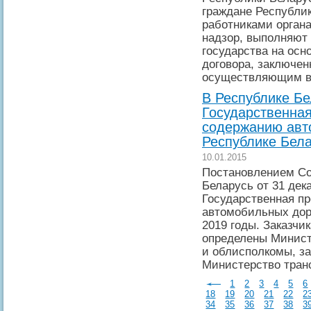
граждане Республи
работниками орган
надзор, выполняют
государства на осн
договора, заключен
осуществляющим вл
В Республике Бе
Государственная
содержанию авт
Республике Бела
10.01.2015
Постановлением Со
Беларусь от 31 дек
Государственная п
автомобильных доро
2019 годы. Заказчи
определены Минист
и облисполкомы, за
Министерство тран
1
2
3
4
5
6
18
19
20
21
22
2
34
35
36
37
38
3