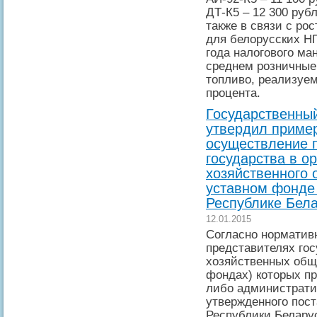
ДТ-К5 – 12 300 руб
также в связи с ро
для белорусских НП
года налогового ма
среднем розничные
топливо, реализуем
процента.
Государственны
утвердил приме
осуществление 
государства в о
хозяйственного 
уставном фонде
Республике Бел
12.01.2015
Согласно норматив
представителях гос
хозяйственных обще
фондах) которых п
либо администрати
утвержденного пос
Республики Беларус