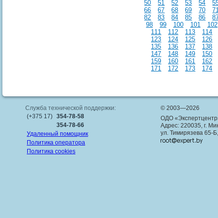
50
51
52
53
54
5
66
67
68
69
70
7
82
83
84
85
86
8
98
99
100
101
102
111
112
113
114
123
124
125
126
135
136
137
138
147
148
149
150
159
160
161
162
171
172
173
174
Служба технической поддержки:
© 2003—2026
(+375 17)
354-78-58
ОДО «Экспертцентр
354-78-66
Адрес: 220035, г. Ми
ул. Тимирязева 65-Б
Удаленный помощник
Политика оператора
Политика cookies